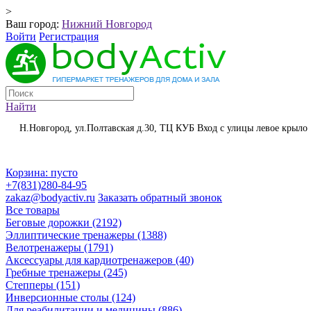
>
Ваш город:
Нижний Новгород
Войти
Регистрация
Найти
Н.Новгород, ул.Полтавская д.30, ТЦ КУБ Вход с улицы левое крыло
Корзина:
пусто
+7(831)280-84-95
zakaz@bodyactiv.ru
Заказать обратный звонок
Все товары
Беговые дорожки
(2192)
Эллиптические тренажеры
(1388)
Велотренажеры
(1791)
Аксессуары для кардиотренажеров
(40)
Гребные тренажеры
(245)
Степперы
(151)
Инверсионные столы
(124)
Для реабилитации и медицины
(886)