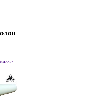
толов
ейтингу