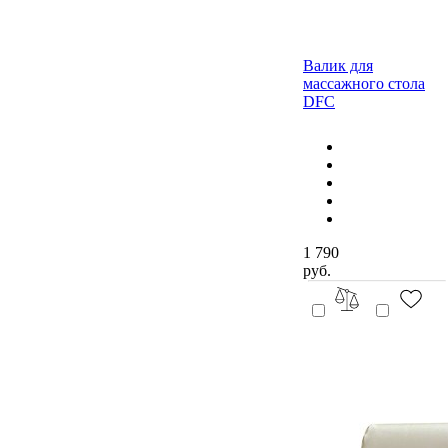
Валик для
массажного стола
DFC
1 790
руб.