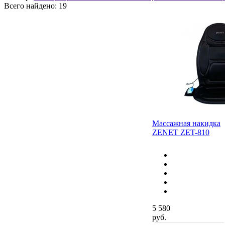
Всего найдено:
19
Массажная накидка
ZENET ZET-810
5 580
руб.