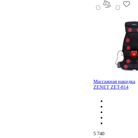
Массажная накидка
ZENET ZET-814
5 740