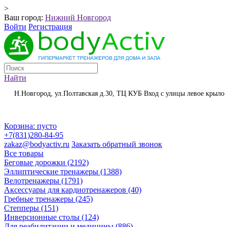
>
Ваш город:
Нижний Новгород
Войти
Регистрация
Найти
Н.Новгород, ул.Полтавская д.30, ТЦ КУБ Вход с улицы левое крыло
Корзина:
пусто
+7(831)280-84-95
zakaz@bodyactiv.ru
Заказать обратный звонок
Все товары
Беговые дорожки
(2192)
Эллиптические тренажеры
(1388)
Велотренажеры
(1791)
Аксессуары для кардиотренажеров
(40)
Гребные тренажеры
(245)
Степперы
(151)
Инверсионные столы
(124)
Для реабилитации и медицины
(886)