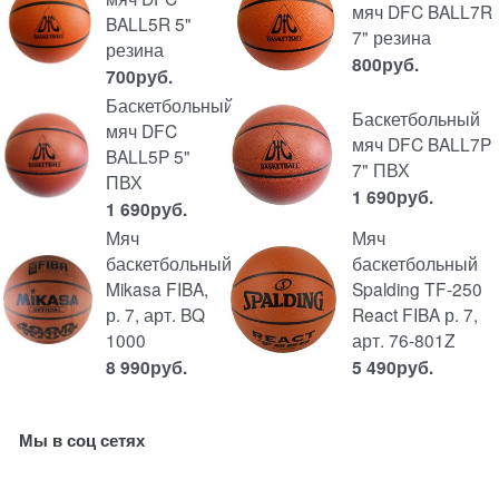
мяч DFC BALL7R
BALL5R 5"
7" резина
резина
800
руб.
700
руб.
Баскетбольный
Баскетбольный
мяч DFC
мяч DFC BALL7P
BALL5P 5"
7" ПВХ
ПВХ
1 690
руб.
1 690
руб.
Мяч
Мяч
баскетбольный
баскетбольный
Mikasa FIBA,
Spalding TF-250
р. 7, арт. BQ
React FIBA р. 7,
1000
арт. 76-801Z
8 990
руб.
5 490
руб.
Мы в соц сетях