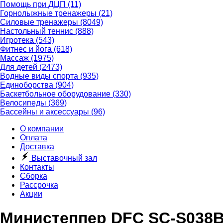
Помощь при ДЦП
(11)
Горнолыжные тренажеры
(21)
Силовые тренажеры
(8049)
Настольный теннис
(888)
Игротека
(543)
Фитнес и йога
(618)
Массаж
(1975)
Для детей
(2473)
Водные виды спорта
(935)
Единоборства
(904)
Баскетбольное оборудование
(330)
Велосипеды
(369)
Бассейны и аксессуары
(96)
О компании
Оплата
Доставка
Выставочный зал
Контакты
Сборка
Рассрочка
Акции
Министеппер DFC SC-S038