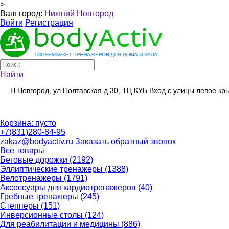
>
Ваш город:
Нижний Новгород
Войти
Регистрация
Найти
Н.Новгород, ул.Полтавская д.30, ТЦ КУБ Вход с улицы левое к
Корзина:
пусто
+7(831)280-84-95
zakaz@bodyactiv.ru
Заказать обратный звонок
Все товары
Беговые дорожки
(2192)
Эллиптические тренажеры
(1388)
Велотренажеры
(1791)
Аксессуары для кардиотренажеров
(40)
Гребные тренажеры
(245)
Степперы
(151)
Инверсионные столы
(124)
Для реабилитации и медицины
(886)